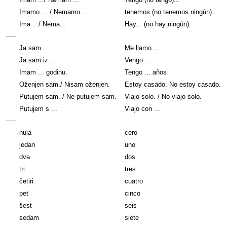
Imamo ... / Nemamo ...
tenemos (no tenemos ningún)...
Ima .../ Nema...
Hay... (no hay ningún)...
Ja sam ...
Me llamo ...
Ja sam iz...
Vengo ...
Imam ... godinu.
Tengo ... años
Oženjen sam./ Nisam oženjen.
Estoy casado. No estoy casado.
Putujem sam. / Ne putujem sam.
Viajo solo. / No viajo solo.
Putujem s ...
Viajo con ...
nula
cero
jedan
uno
dva
dos
tri
tres
četiri
cuatro
pet
cinco
šest
seis
sedam
siete