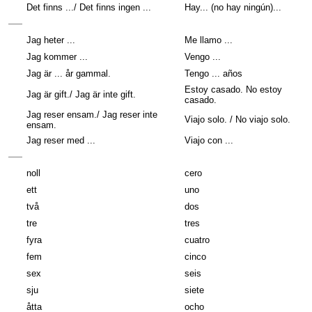
Det finns .../ Det finns ingen ...
Hay... (no hay ningún)...
Jag heter ...
Me llamo ...
Jag kommer ...
Vengo ...
Jag är ... år gammal.
Tengo ... años
Estoy casado. No estoy
Jag är gift./ Jag är inte gift.
casado.
Jag reser ensam./ Jag reser inte
Viajo solo. / No viajo solo.
ensam.
Jag reser med ...
Viajo con ...
noll
cero
ett
uno
två
dos
tre
tres
fyra
cuatro
fem
cinco
sex
seis
sju
siete
åtta
ocho