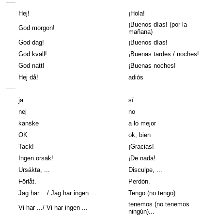
Hej!
¡Hola!
¡Buenos días! (por la
God morgon!
mañana)
God dag!
¡Buenos días!
God kväll!
¡Buenas tardes / noches!
God natt!
¡Buenas noches!
Hej då!
adiós
ja
sí
nej
no
kanske
a lo mejor
OK
ok, bien
Tack!
¡Gracias!
Ingen orsak!
¡De nada!
Ursäkta, ...
Disculpe, ...
Förlåt.
Perdón.
Jag har .../ Jag har ingen ...
Tengo (no tengo)...
tenemos (no tenemos
Vi har .../ Vi har ingen ...
ningún)...